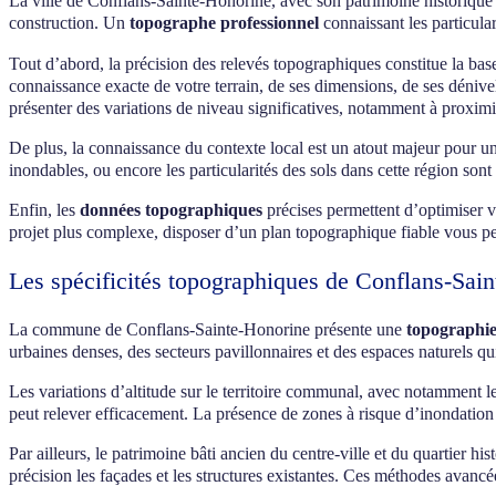
La ville de Conflans-Sainte-Honorine, avec son patrimoine historique 
construction. Un
topographe professionnel
connaissant les particular
Tout d’abord, la précision des relevés topographiques constitue la ba
connaissance exacte de votre terrain, de ses dimensions, de ses dénivel
présenter des variations de niveau significatives, notamment à proximit
De plus, la connaissance du contexte local est un atout majeur pour u
inondables, ou encore les particularités des sols dans cette région s
Enfin, les
données topographiques
précises permettent d’optimiser v
projet plus complexe, disposer d’un plan topographique fiable vous pe
Les spécificités topographiques de Conflans-Sai
La commune de Conflans-Sainte-Honorine présente une
topographie
urbaines denses, des secteurs pavillonnaires et des espaces naturels q
Les variations d’altitude sur le territoire communal, avec notamment l
peut relever efficacement. La présence de zones à risque d’inondation à
Par ailleurs, le patrimoine bâti ancien du centre-ville et du quartier
précision les façades et les structures existantes. Ces méthodes avanc