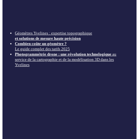
Géomètres Yvelines : expertise topographique
et solutions de mesure haute précision
Combien coûte un géomètre ?
Le guide complet des tarifs 2025
Photogrammétrie drone : une révolution technologique
au
service de la cartographie et de la modélisation 3D dans les
Yvelines