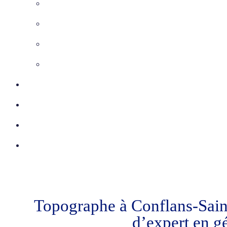
Maîtrise d’Oeuvre
Inspection télévisée
Etudes VRD
Marquage-Piquetage
Certifications
Réalisations
Actu
Contact
Topographe à Conflans-Sain
d’expert en g