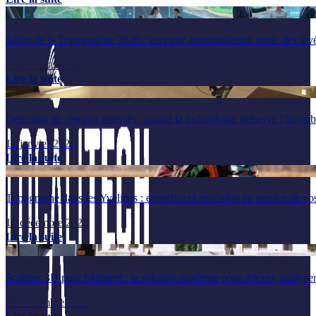
Salon de la Topographie 2026 : vers une automatisation totale des lev
29 janvier 2026
Lire la suite
Détection de réseaux enterrés : quand la technologie préserve l’invisib
14 janvier 2026
Lire la suite
Topographe dans les Yvelines : expertise et précision au service de vos
17 décembre 2025
Lire la suite
Scanner 3D pour bâtiment : la solution moderne pour relever, analyser
24 novembre 2025