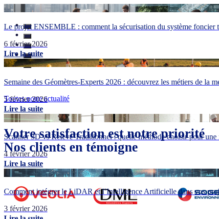
Le projet ENSEMBLE : comment la sécurisation du système foncier tr
6 février 2026
Lire la suite
Semaine des Géomètres-Experts 2026 : découvrez les métiers de la me
Toutes notre actualité
5 février 2026
Lire la suite
Votre satisfaction est notre priorité
Scanner 3D vs Relevé Traditionnel : quelle méthode choisir pour une 
Nos clients en témoigne
4 février 2026
Lire la suite
Comment intégrer le LiDAR et l’Intelligence Artificielle dans vos pr
3 février 2026
Lire la suite