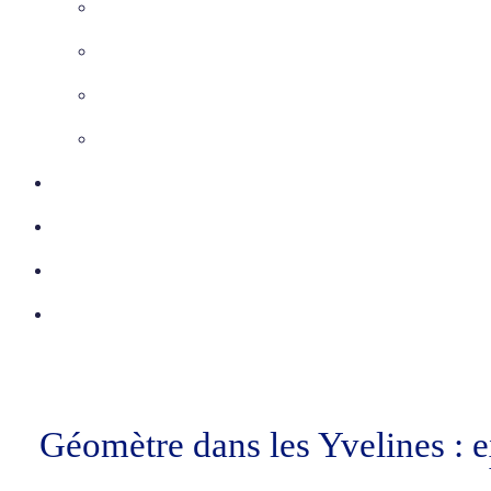
Maîtrise d’Oeuvre
Inspection télévisée
Etudes VRD
Marquage-Piquetage
Certifications
Réalisations
Actu
Contact
Géomètre dans les Yvelines : e