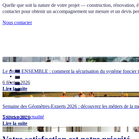
Quelle que soit la nature de votre projet — construction, rénovation
contacter pour obtenir un accompagnement sur mesure et un devis per
Nous contacter
Le projet ENSEMBLE : comment la sécurisation du système foncier tr
6 février 2026
Lire la suite
Semaine des Géomètres-Experts 2026 : découvrez les métiers de la me
Toutes notre actualité
5 février 2026
Lire la suite