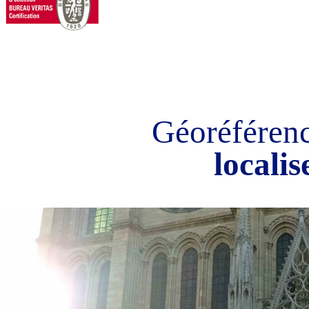
Géoréférenc
localis