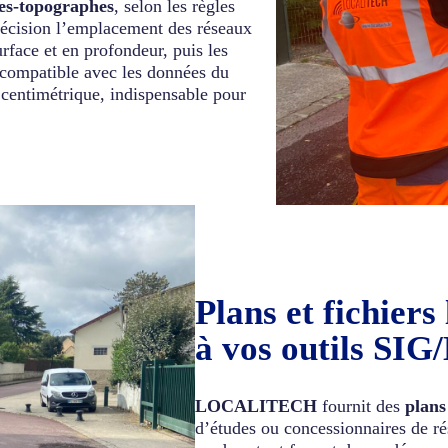
es-topographes
, selon les règles
récision l’emplacement des réseaux
urface et en profondeur, puis les
compatible avec les données du
 centimétrique, indispensable pour
Plans et fichiers
à vos outils SI
LOCALITECH
fournit des
plans
d’études ou concessionnaires de r