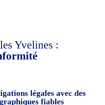
es Yvelines :
onformité
ligations légales avec
des
graphiques fiables