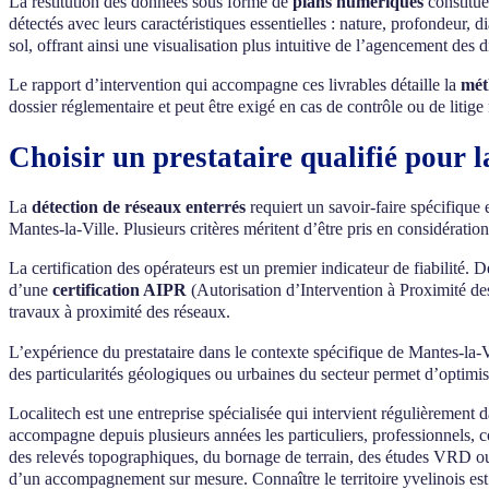
La restitution des données sous forme de
plans numériques
constitue
détectés avec leurs caractéristiques essentielles : nature, profondeur,
sol, offrant ainsi une visualisation plus intuitive de l’agencement des d
Le rapport d’intervention qui accompagne ces livrables détaille la
mét
dossier réglementaire et peut être exigé en cas de contrôle ou de litig
Choisir un prestataire qualifié pour l
La
détection de réseaux enterrés
requiert un savoir-faire spécifique
Mantes-la-Ville. Plusieurs critères méritent d’être pris en considération
La certification des opérateurs est un premier indicateur de fiabilité.
d’une
certification AIPR
(Autorisation d’Intervention à Proximité des
travaux à proximité des réseaux.
L’expérience du prestataire dans le contexte spécifique de Mantes-la-
des particularités géologiques ou urbaines du secteur permet d’optimiser 
Localitech est une entreprise spécialisée qui intervient régulièrement 
accompagne depuis plusieurs années les particuliers, professionnels, c
des relevés topographiques, du bornage de terrain, des études VRD ou
d’un accompagnement sur mesure. Connaître le territoire yvelinois est