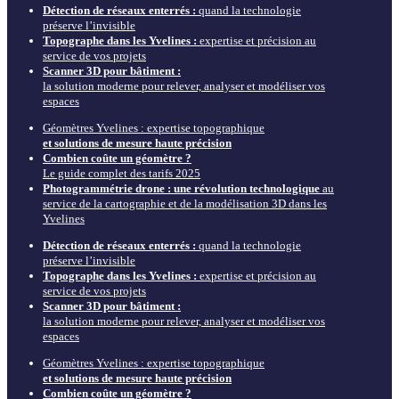
Détection de réseaux enterrés :
quand la technologie
préserve l’invisible
Topographe dans les Yvelines :
expertise et précision au
service de vos projets
Scanner 3D pour bâtiment :
la solution moderne pour relever, analyser et modéliser vos
espaces
Géomètres Yvelines : expertise topographique
et solutions de mesure haute précision
Combien coûte un géomètre ?
Le guide complet des tarifs 2025
Photogrammétrie drone : une révolution technologique
au
service de la cartographie et de la modélisation 3D dans les
Yvelines
Détection de réseaux enterrés :
quand la technologie
préserve l’invisible
Topographe dans les Yvelines :
expertise et précision au
service de vos projets
Scanner 3D pour bâtiment :
la solution moderne pour relever, analyser et modéliser vos
espaces
Géomètres Yvelines : expertise topographique
et solutions de mesure haute précision
Combien coûte un géomètre ?