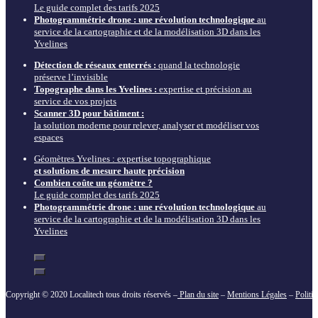
Le guide complet des tarifs 2025
Photogrammétrie drone : une révolution technologique
au
service de la cartographie et de la modélisation 3D dans les
Yvelines
Détection de réseaux enterrés :
quand la technologie
préserve l’invisible
Topographe dans les Yvelines :
expertise et précision au
service de vos projets
Scanner 3D pour bâtiment :
la solution moderne pour relever, analyser et modéliser vos
espaces
Géomètres Yvelines : expertise topographique
et solutions de mesure haute précision
Combien coûte un géomètre ?
Le guide complet des tarifs 2025
Photogrammétrie drone : une révolution technologique
au
service de la cartographie et de la modélisation 3D dans les
Yvelines
Copyright © 2020 Localitech tous droits réservés –
Plan du site
–
Mentions Légales
–
Politi