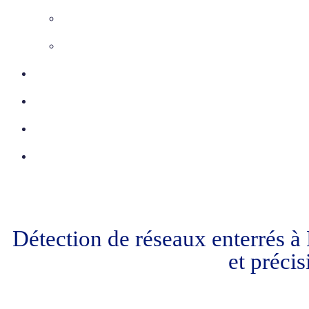
Inspection télévisée
Etudes VRD
Certifications
Réalisations
Actu
Contact
Détection de réseaux enterrés à 
et précis