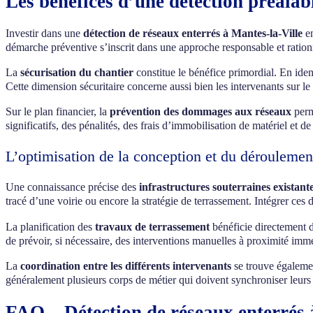
Les bénéfices d’une détection préalab
Investir dans une
détection de réseaux enterrés à Mantes-la-Ville
en
démarche préventive s’inscrit dans une approche responsable et rationn
La
sécurisation du chantier
constitue le bénéfice primordial. En ide
Cette dimension sécuritaire concerne aussi bien les intervenants sur le 
Sur le plan financier, la
prévention des dommages aux réseaux
perme
significatifs, des pénalités, des frais d’immobilisation de matériel et d
L’optimisation de la conception et du déroulemen
Une connaissance précise des
infrastructures souterraines existant
tracé d’une voirie ou encore la stratégie de terrassement. Intégrer ces
La planification des
travaux de terrassement
bénéficie directement d
de prévoir, si nécessaire, des interventions manuelles à proximité imméd
La
coordination entre les différents intervenants
se trouve égalemen
généralement plusieurs corps de métier qui doivent synchroniser leurs 
FAQ – Détection de réseaux enterrés 