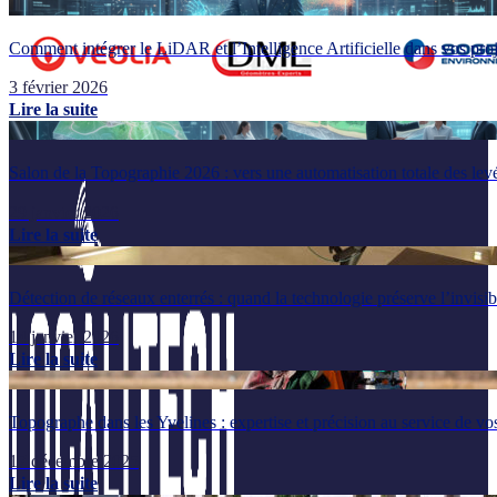
Comment intégrer le LiDAR et l’Intelligence Artificielle dans vos pr
3 février 2026
Lire la suite
Salon de la Topographie 2026 : vers une automatisation totale des lev
29 janvier 2026
Lire la suite
Détection de réseaux enterrés : quand la technologie préserve l’invisib
14 janvier 2026
Lire la suite
Topographe dans les Yvelines : expertise et précision au service de vos
17 décembre 2025
Lire la suite