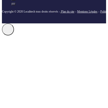
Copyright © 2020 Localitech tous droits réservés –
Plan du site
–
Mentions Légales
–
Politi