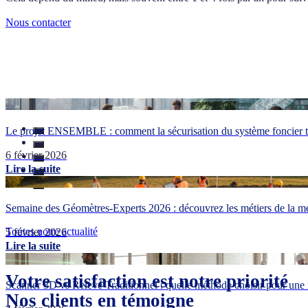
Nous contacter
Le projet ENSEMBLE : comment la sécurisation du système foncier tr
6 février 2026
Lire la suite
Semaine des Géomètres-Experts 2026 : découvrez les métiers de la me
Toutes notre actualité
5 février 2026
Lire la suite
Votre satisfaction est notre priorité
Scanner 3D vs Relevé Traditionnel : quelle méthode choisir pour une 
Nos clients en témoigne