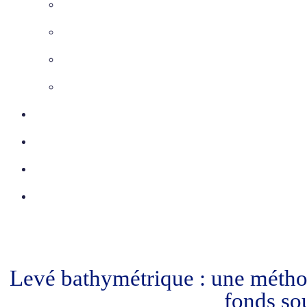
Maîtrise d’Oeuvre
Inspection télévisée
Etudes VRD
Marquage-Piquetage
Certifications
Réalisations
Actu
Contact
Levé bathymétrique : une méthode
fonds so