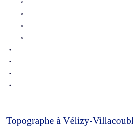
Maîtrise d’Oeuvre
Inspection télévisée
Etudes VRD
Marquage-Piquetage
Certifications
Réalisations
Actu
Contact
Topographe à Vélizy-Villacoubla