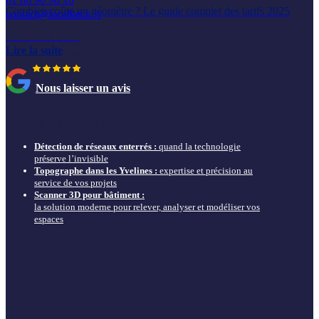
Combien coûte un géomètre ? Le guide complet des tarifs 2025
contact@localitech.fr
22 octobre 2025
du lundi au vendredi
Lire la suite
de 9h00 à 12h00 et de 13h30 à 17h30
Nous laisser un avis
Nos actus & guides à ne pas louper
Détection de réseaux enterrés :
quand la technologie
préserve l’invisible
Topographe dans les Yvelines :
expertise et précision au
service de vos projets
Scanner 3D pour bâtiment :
la solution moderne pour relever, analyser et modéliser vos
espaces