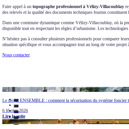
sous forme numérique (PDF, DWG) et parfois accompagnés de tirages
Faire appel à un
topographe professionnel à Vélizy-Villacoublay
re
des relevés et la qualité des documents techniques fournis constituent l
Dans une commune dynamique comme Vélizy-Villacoublay, où la pression
disponible tout en respectant les règles d’urbanisme. Les technologies
N’hésitez pas à consulter plusieurs professionnels pour comparer leurs 
situation spécifique et vous accompagner tout au long de votre projet 
Nous contacter
Le projet ENSEMBLE : comment la sécurisation du système foncier tr
6 février 2026
Lire la suite