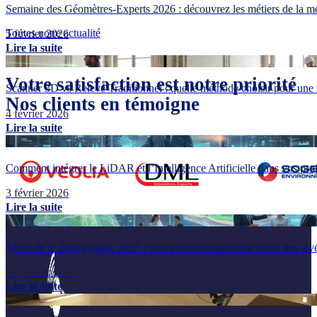
Semaine des Géomètres-Experts 2026 : découvrez les métiers de la me
Toutes notre actualité
5 février 2026
Lire la suite
Votre satisfaction est notre priorité
Scanner 3D vs Relevé Traditionnel : quelle méthode choisir pour une 
Nos clients en témoigne
4 février 2026
Lire la suite
Comment intégrer le LiDAR et l’Intelligence Artificielle dans vos pr
3 février 2026
Lire la suite
Salon de la Topographie 2026 : vers une automatisation totale des lev
29 janvier 2026
Lire la suite