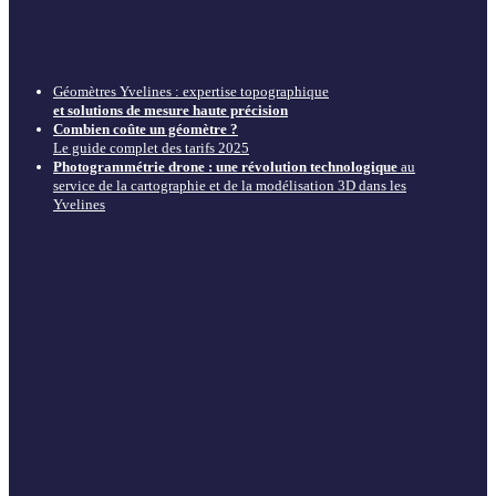
Géomètres Yvelines : expertise topographique
et solutions de mesure haute précision
Combien coûte un géomètre ?
Le guide complet des tarifs 2025
Photogrammétrie drone : une révolution technologique
au
service de la cartographie et de la modélisation 3D dans les
Yvelines