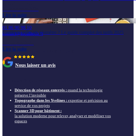
LOCALITECH
20 novembre 2025
6 rue de la Prévôté
Lire la suite
78550 Houdan
01 86 90 98 10
Combien coûte un géomètre ? Le guide complet des tarifs 2025
contact@localitech.fr
22 octobre 2025
du lundi au vendredi
Lire la suite
de 9h00 à 12h00 et de 13h30 à 17h30
Nous laisser un avis
Nos actus & guides à ne pas louper
Détection de réseaux enterrés :
quand la technologie
préserve l’invisible
Topographe dans les Yvelines :
expertise et précision au
service de vos projets
Scanner 3D pour bâtiment :
la solution moderne pour relever, analyser et modéliser vos
espaces