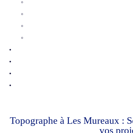
Maîtrise d’Oeuvre
Inspection télévisée
Etudes VRD
Marquage-Piquetage
Certifications
Réalisations
Actu
Contact
Topographe à Les Mureaux : Se
vos proj