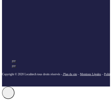
Copyright © 2020 Localitech tous droits réservés –
Plan du site
–
Mentions Légales
–
Politi