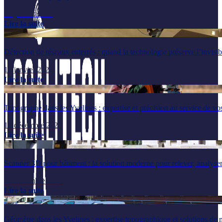
29 janvier 2026
Lire la suite
Détection de réseaux enterrés : quand la technologie préserve l’invisib
14 janvier 2026
Lire la suite
Topographe dans les Yvelines : expertise et précision au service de vos
17 décembre 2025
Lire la suite
Scanner 3D pour bâtiment : la solution moderne pour relever, analyser
24 novembre 2025
Lire la suite
Géomètre dans les Yvelines : expertise topographique et solutions de 