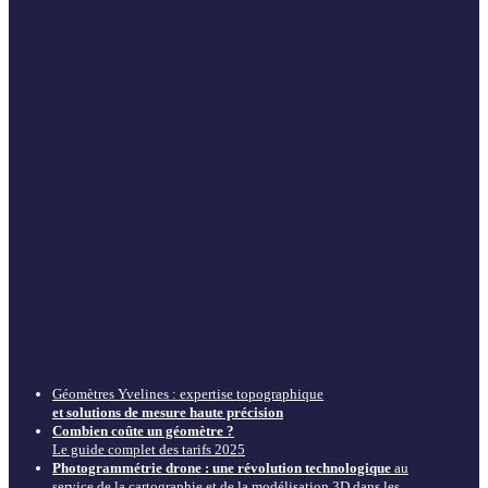
Géomètres Yvelines : expertise topographique
et solutions de mesure haute précision
Combien coûte un géomètre ?
Le guide complet des tarifs 2025
Photogrammétrie drone : une révolution technologique
au
service de la cartographie et de la modélisation 3D dans les