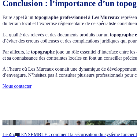
Conclusion : l’importance d’un topo
collectifs, la construction de bâtiments commerciaux ou industriels, l
également ces experts pour l’aménagement d’espaces publics, la réno
configuration d’un terrain ou nécessitant des mesures précises bénéfi
Faire appel à un
topographe professionnel à Les Mureaux
représen
du terrain local et l’expertise réglementaire de ce spécialiste constitue
La qualité des relevés et des documents produits par un
topographe 
d’éviter des erreurs coûteuses et des complications juridiques qui pour
Par ailleurs, le
topographe
joue un rôle essentiel d’interface entre les
et sa connaissance des contraintes locales en font un conseiller précie
À l’heure où Les Mureaux connaît une dynamique de développement urba
d’envergure. N’hésitez pas à consulter plusieurs professionnels pour c
Nous contacter
Le projet ENSEMBLE : comment la sécurisation du système foncier tr