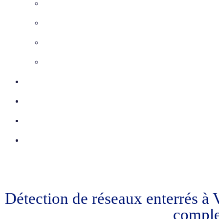
Maîtrise d’Oeuvre
Inspection télévisée
Etudes VRD
Marquage-Piquetage
Certifications
Réalisations
Actu
Contact
Détection de réseaux enterrés à 
comple