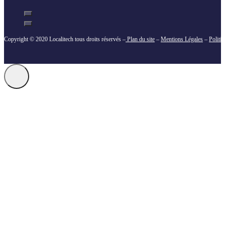
Copyright © 2020 Localitech tous droits réservés –
Plan du site
–
Mentions Légales
–
Politi