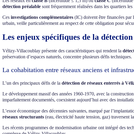
Les réseaux en
classe B
(incertitude ≤ 1,5 m) ou
classe C
(incertitude
détection préalable
sont fréquemment réalisées dans les quartiers les
Ces
investigations complémentaires
(IC) doivent être financées par 
urbain, veille particulièrement au respect de cette obligation pour sécur
Les enjeux spécifiques de la détectio
Vélizy-Villacoublay présente des caractéristiques qui rendent la
détec
préservation d’espaces naturels, concentre plusieurs défis techniques.
La cohabitation entre réseaux anciens et infrastr
L’un des principaux défis de la
détection de réseaux enterrés à Vél
Le développement massif des années 1960-1970, avec la construction 
imparfaitement documentés, coexistent aujourd’hui avec des installatio
L’essor économique des décennies suivantes, marqué par l’implantation 
réseaux structurants
(eau, électricité haute tension, gaz) traversent 
Les récents programmes de modernisation urbaine ont intégré des te
complexe de Vélizy-Villacoublay.