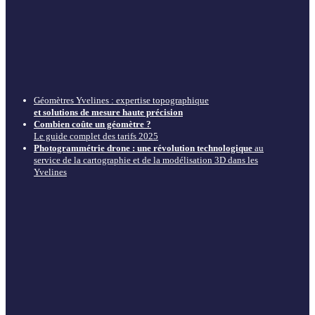
Géomètres Yvelines : expertise topographique
et solutions de mesure haute précision
Combien coûte un géomètre ?
Le guide complet des tarifs 2025
Photogrammétrie drone : une révolution technologique
au
service de la cartographie et de la modélisation 3D dans les
Yvelines