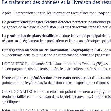
Le traitement des données et la livraison des résu
Après l’intervention sur site, les informations recueillies font l’objet
Le
géoréférencement des réseaux détectés
permet de positionner pré
exigences de la classe A (précision ≤ 40 cm) désormais imposée par la
La
production de plans détaillés
constitue le livrable principal de t
réseaux mais également leur profondeur et leurs caractéristiques princi
L’
intégration au Système d’Information Géographique
(SIG) de la
Villacoublay, cette mutualisation de l’information contribue progressi
LOCALITECH, implantée à Houdan au cœur des Yvelines (78), est un pa
accompagne depuis plusieurs années les particuliers, professionnels, c
Notre expertise en
géodétection de réseaux
nous permet d’intervenir 
pointe comme le géoradar, la détection électromagnétique et d’autres m
Chez LOCALITECH, nous mettons un point d’honneur à conjuguer rigueur 
rendus détaillés et une livraison dans les délais convenus. Chaque mi
spécifiques.
Faire appel à LOCALITECH, c’est choisir un géomètre de proximité capa