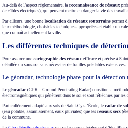
Au-delà de l’aspect réglementaire, la
reconnaissance de réseaux
prés
de câbles électriques), qui peuvent mettre en danger la vie des travaille
Par ailleurs, une bonne
localisation de réseaux souterrains
permet d’
leur méthodologie, choisir les techniques appropriées et établir un cale
que connaît actuellement la ville.
Les différentes techniques de détecti
Pour assurer une
cartographie des réseaux
efficace et précise à Sai
détaillée du sous-sol sans nécessiter de fouilles préalables extensives.
Le géoradar, technologie phare pour la détection 
Le
géoradar
(GPR – Ground Penetrating Radar) constitue la méthode 
électromagnétiques qui pénètrent dans le sol et sont réfléchies par les 
Particulièrement adapté aux sols de Saint-Cyr-l’École, le
radar de so
(eau potable, assainissement, eaux pluviales) que les
réseaux secs
(éle
de la commune.
La
Géo-détection de réseaux
par radar permet également d’identifier c