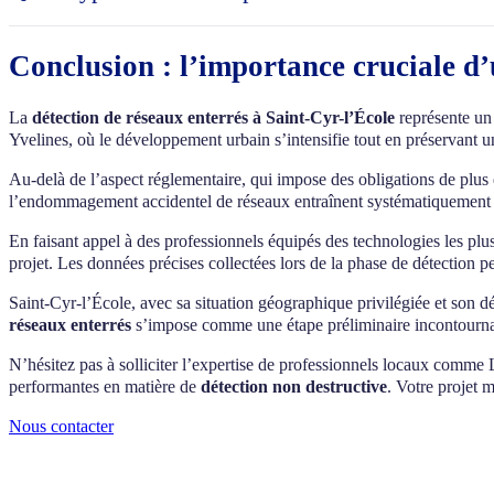
majeure partie de Saint-Cyr-l’École. Ces IC doivent être réalisées par 
À Saint-Cyr-l’École, les techniques modernes de détection permettent 
dommage reste entière. La prudence recommande donc systématiquement
fibre optique) sont généralement bien détectables par méthodes élec
Conclusion : l’importance cruciale d’
gaz) sont identifiables selon leur matériau : métal (détection électr
réseaux militaires liés à l’histoire de la ville, des réseaux de chauf
combinées (géoradar multi-fréquences, détection électromagnétique
La
détection de réseaux enterrés à Saint-Cyr-l’École
représente un
représenter un risque lors des travaux.
Yvelines, où le développement urbain s’intensifie tout en préservant u
Au-delà de l’aspect réglementaire, qui impose des obligations de plus en
l’endommagement accidentel de réseaux entraînent systématiquement de
En faisant appel à des professionnels équipés des technologies les p
projet. Les données précises collectées lors de la phase de détection pe
Saint-Cyr-l’École, avec sa situation géographique privilégiée et son 
réseaux enterrés
s’impose comme une étape préliminaire incontournable
N’hésitez pas à solliciter l’expertise de professionnels locaux comme 
performantes en matière de
détection non destructive
. Votre projet m
Nous contacter