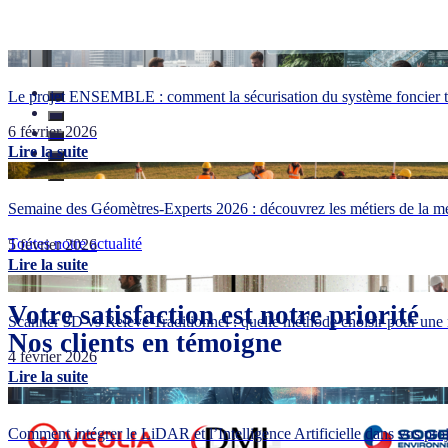
Le projet ENSEMBLE : comment la sécurisation du système foncier tr
6 février 2026
Lire la suite
Semaine des Géomètres-Experts 2026 : découvrez les métiers de la me
Toutes notre actualité
5 février 2026
Lire la suite
Votre satisfaction est notre priorité
Scanner 3D vs Relevé Traditionnel : quelle méthode choisir pour une 
Nos clients en témoigne
4 février 2026
Lire la suite
Comment intégrer le LiDAR et l’Intelligence Artificielle dans vos pr