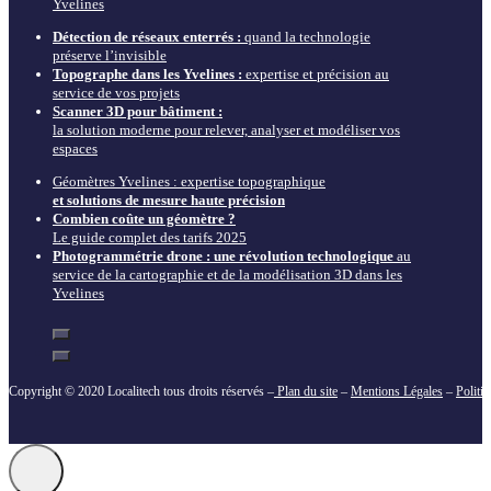
Yvelines
Détection de réseaux enterrés :
quand la technologie
préserve l’invisible
Topographe dans les Yvelines :
expertise et précision au
service de vos projets
Scanner 3D pour bâtiment :
la solution moderne pour relever, analyser et modéliser vos
espaces
Géomètres Yvelines : expertise topographique
et solutions de mesure haute précision
Combien coûte un géomètre ?
Le guide complet des tarifs 2025
Photogrammétrie drone : une révolution technologique
au
service de la cartographie et de la modélisation 3D dans les
Yvelines
Copyright © 2020 Localitech tous droits réservés –
Plan du site
–
Mentions Légales
–
Politi