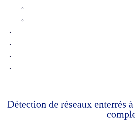
Inspection télévisée
Etudes VRD
Certifications
Réalisations
Actu
Contact
Détection de réseaux enterrés à
comple