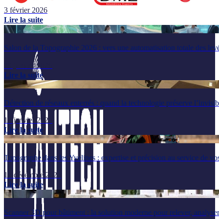
3 février 2026
Lire la suite
Salon de la Topographie 2026 : vers une automatisation totale des lev
29 janvier 2026
Lire la suite
Détection de réseaux enterrés : quand la technologie préserve l’invisib
14 janvier 2026
Lire la suite
Topographe dans les Yvelines : expertise et précision au service de vos
17 décembre 2025
Lire la suite
Scanner 3D pour bâtiment : la solution moderne pour relever, analyser