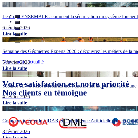
Le projet ENSEMBLE : comment la sécurisation du système foncier tr
6 février 2026
Lire la suite
Semaine des Géomètres-Experts 2026 : découvrez les métiers de la me
Toutes notre actualité
5 février 2026
Lire la suite
Votre satisfaction est notre priorité
Scanner 3D vs Relevé Traditionnel : quelle méthode choisir pour une 
Nos clients en témoigne
4 février 2026
Lire la suite
Comment intégrer le LiDAR et l’Intelligence Artificielle dans vos pr
3 février 2026
Lire la suite