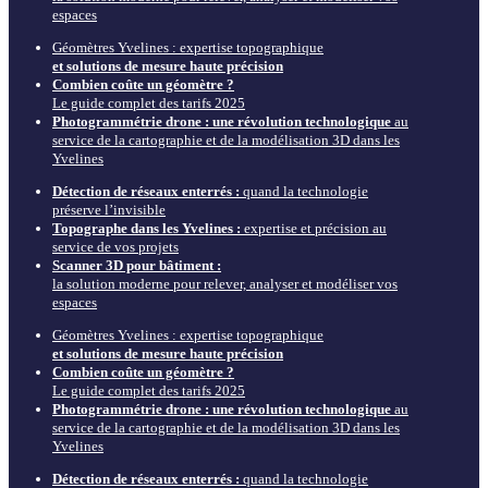
espaces
Géomètres Yvelines : expertise topographique
et solutions de mesure haute précision
Combien coûte un géomètre ?
Le guide complet des tarifs 2025
Photogrammétrie drone : une révolution technologique
au
service de la cartographie et de la modélisation 3D dans les
Yvelines
Détection de réseaux enterrés :
quand la technologie
préserve l’invisible
Topographe dans les Yvelines :
expertise et précision au
service de vos projets
Scanner 3D pour bâtiment :
la solution moderne pour relever, analyser et modéliser vos
espaces
Géomètres Yvelines : expertise topographique
et solutions de mesure haute précision
Combien coûte un géomètre ?
Le guide complet des tarifs 2025
Photogrammétrie drone : une révolution technologique
au
service de la cartographie et de la modélisation 3D dans les
Yvelines
Détection de réseaux enterrés :
quand la technologie