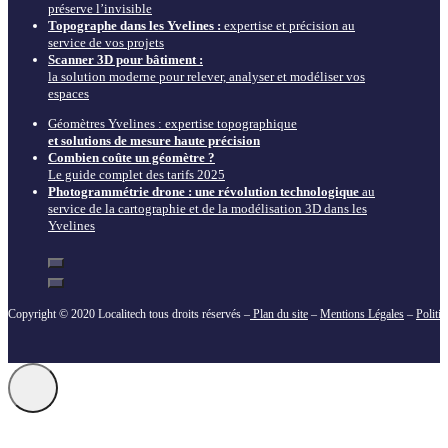
préserve l’invisible
Topographe dans les Yvelines :
expertise et précision au
service de vos projets
Scanner 3D pour bâtiment :
la solution moderne pour relever, analyser et modéliser vos
espaces
Géomètres Yvelines : expertise topographique
et solutions de mesure haute précision
Combien coûte un géomètre ?
Le guide complet des tarifs 2025
Photogrammétrie drone : une révolution technologique
au
service de la cartographie et de la modélisation 3D dans les
Yvelines
Copyright © 2020 Localitech tous droits réservés –
Plan du site
–
Mentions Légales
–
Politi