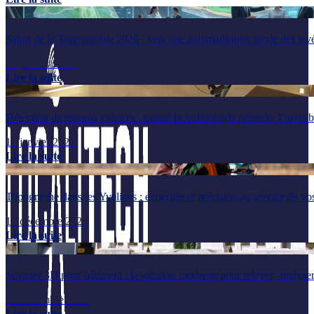
Salon de la Topographie 2026 : vers une automatisation totale des lev
29 janvier 2026
Lire la suite
Détection de réseaux enterrés : quand la technologie préserve l’invisib
14 janvier 2026
Lire la suite
Topographe dans les Yvelines : expertise et précision au service de vos
17 décembre 2025
Lire la suite
Scanner 3D pour bâtiment : la solution moderne pour relever, analyser
24 novembre 2025
Lire la suite