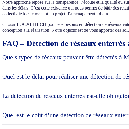
Notre approche repose sur la transparence, l’écoute et la qualité du s
dans les délais. C’est cette exigence qui nous permet de bâtir des relat
collectivité locale menant un projet d’aménagement urbain.
Choisir LOCALITECH pour vos besoins en détection de réseaux enterré
conception à la réalisation. Notre objectif est de vous apporter des sol
FAQ – Détection de réseaux enterrés
Quels types de réseaux peuvent être détectés à 
À Maurepas, nos technologies de pointe permettent de détecter l’ensem
public, télécommunications, fibre optique) ainsi que les réseaux hu
Quel est le délai pour réaliser une détection de 
détection électromagnétique pour localiser même les canalisations en 
Maurepas, nous utilisons également des techniques complémentaires 
Le délai de réalisation d’une détection de réseaux enterrés à Maurepa
votre projet. Pour une intervention standard sur une parcelle résiden
La détection de réseaux enterrés est-elle obligat
habituellement une demi-journée à une journée complète. La livraison 
proposons un service prioritaire avec intervention sous 24 à 48 heure
Oui, la détection de réseaux enterrés est obligatoire avant la plu
planning en conséquence.
investigations complémentaires (IC) lorsque les plans fournis par le
Quel est le coût d’une détection de réseaux ente
le centre-ville et les quartiers résidentiels historiques, cette situati
les travaux impliquant des fouilles de plus de 40 cm de profondeur, y
Le coût d’une détection de réseaux enterrés à Maurepas en 2026 varie
les accidents et les surcoûts liés à l’endommagement des réseaux.
résidentielle (500 à 1000 m²), le tarif se situe généralement entre 8