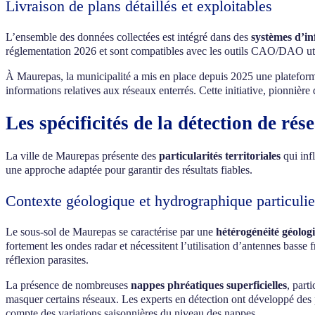
Livraison de plans détaillés et exploitables
L’ensemble des données collectées est intégré dans des
systèmes d’i
réglementation 2026 et sont compatibles avec les outils CAO/DAO utili
À Maurepas, la municipalité a mis en place depuis 2025 une plateforme 
informations relatives aux réseaux enterrés. Cette initiative, pionnière
Les spécificités de la détection de r
La ville de Maurepas présente des
particularités territoriales
qui infl
une approche adaptée pour garantir des résultats fiables.
Contexte géologique et hydrographique particulie
Le sous-sol de Maurepas se caractérise par une
hétérogénéité géolog
fortement les ondes radar et nécessitent l’utilisation d’antennes bass
réflexion parasites.
La présence de nombreuses
nappes phréatiques superficielles
, part
masquer certains réseaux. Les experts en détection ont développé des p
compte des variations saisonnières du niveau des nappes.