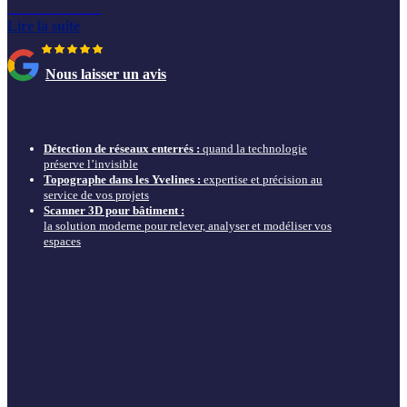
22 octobre 2025
du lundi au vendredi
Lire la suite
de 9h00 à 12h00 et de 13h30 à 17h30
Nous laisser un avis
Nos actus & guides à ne pas louper
Détection de réseaux enterrés :
quand la technologie
préserve l’invisible
Topographe dans les Yvelines :
expertise et précision au
service de vos projets
Scanner 3D pour bâtiment :
la solution moderne pour relever, analyser et modéliser vos
espaces