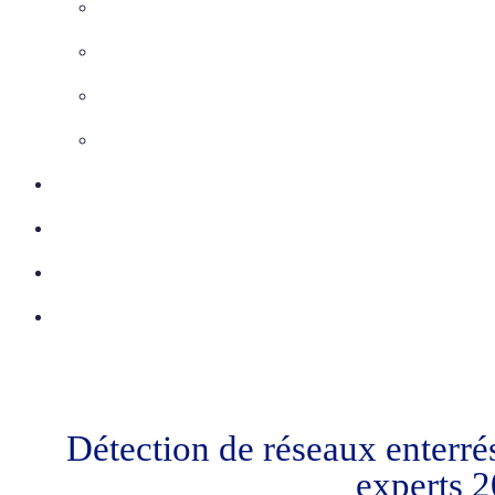
Maîtrise d’Oeuvre
Inspection télévisée
Etudes VRD
Marquage-Piquetage
Certifications
Réalisations
Actu
Contact
Détection de réseaux enterré
experts 