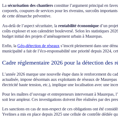
La
sécurisation des chantiers
constitue l’argument principal en fave
corporels, coupures de services pour les riverains, surcoûts important
de cette démarche préventive.
Au-delà de l’aspect sécuritaire, la
rentabilité économique
d’un projet
coûts exploser et son calendrier bouleversé. Selon les statistiques 20
budget initial des projets d’aménagement urbain à Maurepas.
Enfin, la
Géo-détection de réseaux
s’inscrit pleinement dans une dém
municipalité a fait de l’éco-responsabilité une priorité depuis 2024, ce
Cadre réglementaire 2026 pour la détection des 
L’année 2026 marque une nouvelle étape dans le renforcement du cadr
actualisée, impose désormais aux exploitants de réseaux de Maurepas de
électricité haute tension, etc.), implique une localisation avec une in
Pour les maîtres d’ouvrage et entrepreneurs intervenant à Maurepas, l
soit leur ampleur. Ces investigations doivent être réalisées par des pre
Les sanctions en cas de non-respect de ces obligations ont été consid
Yvelines a mis en place depuis 2025 une cellule de contrôle dédiée qui