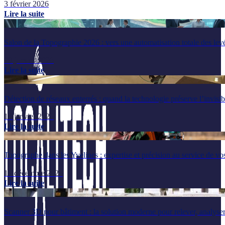
3 février 2026
Lire la suite
Salon de la Topographie 2026 : vers une automatisation totale des lev
29 janvier 2026
Lire la suite
Détection de réseaux enterrés : quand la technologie préserve l’invisib
14 janvier 2026
Lire la suite
Topographe dans les Yvelines : expertise et précision au service de vos
17 décembre 2025
Lire la suite
Scanner 3D pour bâtiment : la solution moderne pour relever, analyser