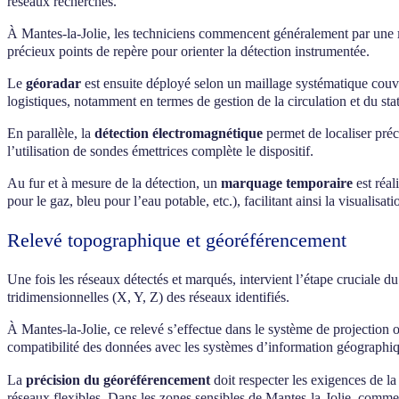
réseaux recherchés.
À Mantes-la-Jolie, les techniciens commencent généralement par une
précieux points de repère pour orienter la détection instrumentée.
Le
géoradar
est ensuite déployé selon un maillage systématique couvra
logistiques, notamment en termes de gestion de la circulation et du st
En parallèle, la
détection électromagnétique
permet de localiser préc
l’utilisation de sondes émettrices complète le dispositif.
Au fur et à mesure de la détection, un
marquage temporaire
est réal
pour le gaz, bleu pour l’eau potable, etc.), facilitant ainsi la visualisa
Relevé topographique et géoréférencement
Une fois les réseaux détectés et marqués, intervient l’étape cruciale d
tridimensionnelles (X, Y, Z) des réseaux identifiés.
À Mantes-la-Jolie, ce relevé s’effectue dans le système de projection
compatibilité des données avec les systèmes d’information géographique 
La
précision du géoréférencement
doit respecter les exigences de l
réseaux flexibles. Dans les zones sensibles de Mantes-la-Jolie, comme