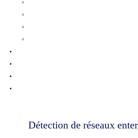
Maîtrise d’Oeuvre
Inspection télévisée
Etudes VRD
Marquage-Piquetage
Certifications
Réalisations
Actu
Contact
Détection de réseaux enter