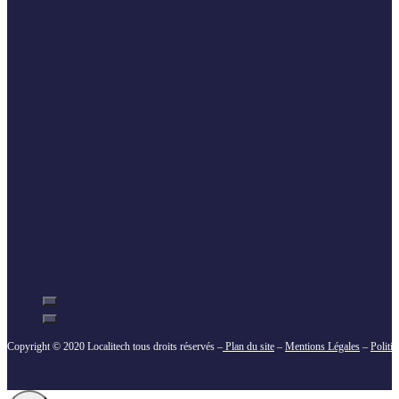
Copyright © 2020 Localitech tous droits réservés –
Plan du site
–
Mentions Légales
–
Politi