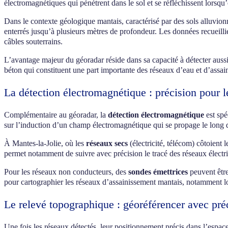
électromagnétiques qui pénètrent dans le sol et se réfléchissent lorsqu’
Dans le contexte géologique mantais, caractérisé par des sols alluvionn
enterrés jusqu’à plusieurs mètres de profondeur. Les données recueillie
câbles souterrains.
L’avantage majeur du géoradar réside dans sa capacité à détecter auss
béton qui constituent une part importante des réseaux d’eau et d’assai
La détection électromagnétique : précision pour l
Complémentaire au géoradar, la
détection électromagnétique
est spé
sur l’induction d’un champ électromagnétique qui se propage le long d
À Mantes-la-Jolie, où les
réseaux secs
(électricité, télécom) côtoient 
permet notamment de suivre avec précision le tracé des réseaux électri
Pour les réseaux non conducteurs, des
sondes émettrices
peuvent être
pour cartographier les réseaux d’assainissement mantais, notamment lor
Le relevé topographique : géoréférencer avec pré
Une fois les réseaux détectés, leur positionnement précis dans l’espac