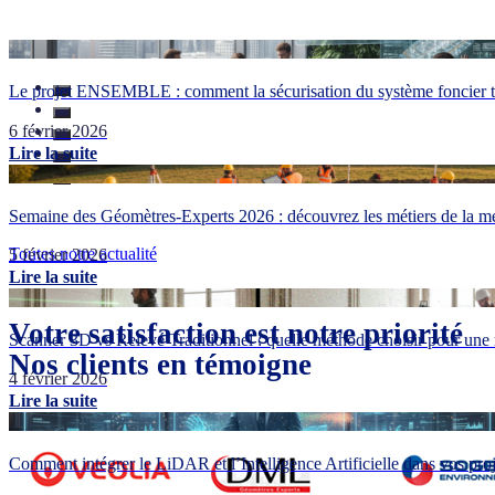
Le projet ENSEMBLE : comment la sécurisation du système foncier tr
6 février 2026
Lire la suite
Semaine des Géomètres-Experts 2026 : découvrez les métiers de la me
Toutes notre actualité
5 février 2026
Lire la suite
Votre satisfaction est notre priorité
Scanner 3D vs Relevé Traditionnel : quelle méthode choisir pour une 
Nos clients en témoigne
4 février 2026
Lire la suite
Comment intégrer le LiDAR et l’Intelligence Artificielle dans vos pr