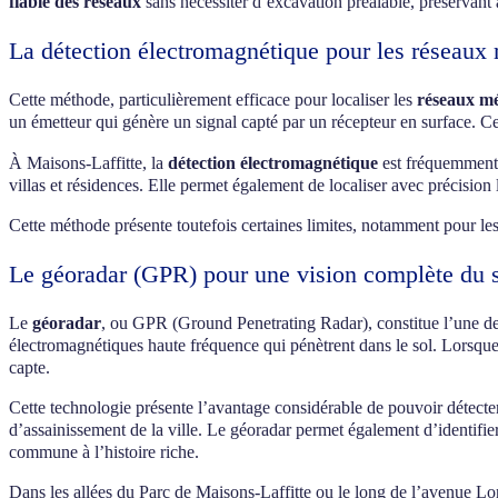
fiable des réseaux
sans nécessiter d’excavation préalable, préservant a
La détection électromagnétique pour les réseaux 
Cette méthode, particulièrement efficace pour localiser les
réseaux mé
un émetteur qui génère un signal capté par un récepteur en surface. C
À Maisons-Laffitte, la
détection électromagnétique
est fréquemment e
villas et résidences. Elle permet également de localiser avec précisio
Cette méthode présente toutefois certaines limites, notamment pour les
Le géoradar (GPR) pour une vision complète du 
Le
géoradar
, ou GPR (Ground Penetrating Radar), constitue l’une des
électromagnétiques haute fréquence qui pénètrent dans le sol. Lorsque c
capte.
Cette technologie présente l’avantage considérable de pouvoir détecte
d’assainissement de la ville. Le géoradar permet également d’identifie
commune à l’histoire riche.
Dans les allées du Parc de Maisons-Laffitte ou le long de l’avenue Lo