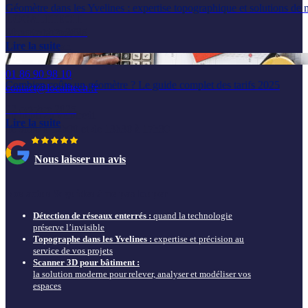
Géomètre dans les Yvelines : expertise topographique et solutions de 
LOCALITECH
20 novembre 2025
6 rue de la Prévôté
Lire la suite
78550 Houdan
01 86 90 98 10
Combien coûte un géomètre ? Le guide complet des tarifs 2025
contact@localitech.fr
22 octobre 2025
du lundi au vendredi
Lire la suite
de 9h00 à 12h00 et de 13h30 à 17h30
Nous laisser un avis
Nos actus & guides à ne pas louper
Détection de réseaux enterrés :
quand la technologie
préserve l’invisible
Topographe dans les Yvelines :
expertise et précision au
service de vos projets
Scanner 3D pour bâtiment :
la solution moderne pour relever, analyser et modéliser vos
espaces