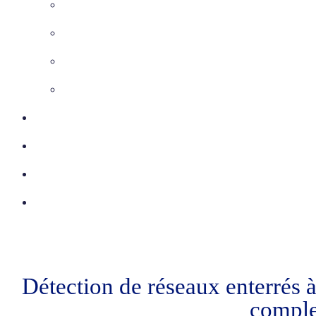
Maîtrise d’Oeuvre
Inspection télévisée
Etudes VRD
Marquage-Piquetage
Certifications
Réalisations
Actu
Contact
Détection de réseaux enterrés 
comple