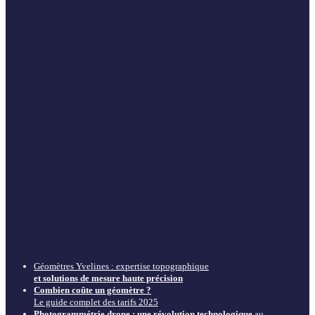
Géomètres Yvelines : expertise topographique
et solutions de mesure haute précision
Combien coûte un géomètre ?
Le guide complet des tarifs 2025
Photogrammétrie drone : une révolution technologique
au