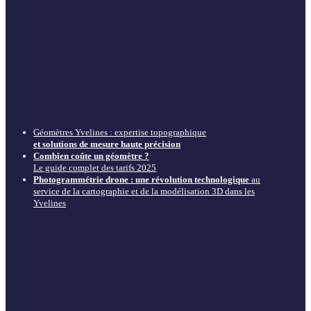
Géomètres Yvelines : expertise topographique
et solutions de mesure haute précision
Combien coûte un géomètre ?
Le guide complet des tarifs 2025
Photogrammétrie drone : une révolution technologique
au
service de la cartographie et de la modélisation 3D dans les
Yvelines