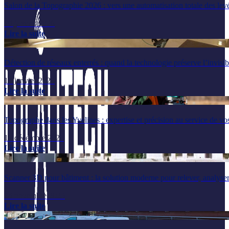
Salon de la Topographie 2026 : vers une automatisation totale des lev
29 janvier 2026
Lire la suite
Détection de réseaux enterrés : quand la technologie préserve l’invisib
14 janvier 2026
Lire la suite
Topographe dans les Yvelines : expertise et précision au service de vos
17 décembre 2025
Lire la suite
Scanner 3D pour bâtiment : la solution moderne pour relever, analyser
24 novembre 2025
Lire la suite