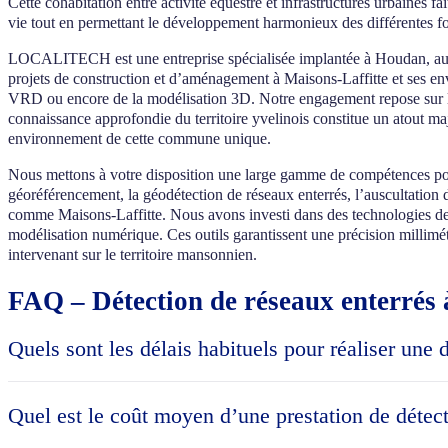
Cette cohabitation entre activité équestre et infrastructures urbaines f
vie tout en permettant le développement harmonieux des différentes fon
LOCALITECH est une entreprise spécialisée implantée à Houdan, au cœu
projets de construction et d’aménagement à Maisons-Laffitte et ses env
VRD ou encore de la modélisation 3D. Notre engagement repose sur la
connaissance approfondie du territoire yvelinois constitue un atout ma
environnement de cette commune unique.
Nous mettons à votre disposition une large gamme de compétences po
géoréférencement, la géodétection de réseaux enterrés, l’auscultation 
comme Maisons-Laffitte. Nous avons investi dans des technologies de 
modélisation numérique. Ces outils garantissent une précision millimétr
intervenant sur le territoire mansonnien.
FAQ – Détection de réseaux enterrés 
Quels sont les délais habituels pour réaliser une 
Les délais pour réaliser une détection de réseaux enterrés à Maisons-
résidentiel standard, comptez environ 3 jours (incluant préparation,
Quel est le coût moyen d’une prestation de détect
au moins une semaine. En cas d’urgence, certains prestataires propos
prévu de vos travaux pour intégrer ces résultats à votre planning de c
Le coût d’une détection de réseaux enterrés à Maisons-Laffitte varie