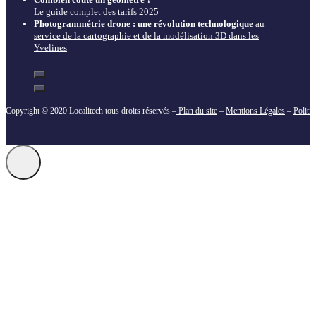
Le guide complet des tarifs 2025
Photogrammétrie drone : une révolution technologique
au
service de la cartographie et de la modélisation 3D dans les
Yvelines
Copyright © 2020 Localitech tous droits réservés –
Plan du site
–
Mentions Légales
–
Politi