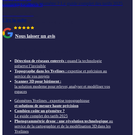
Combien coûte un géomètre ? Le guide complet des tarifs 2025
contact@localitech.fr
22 octobre 2025
du lundi au vendredi
Lire la suite
de 9h00 à 12h00 et de 13h30 à 17h30
Nous laisser un avis
Nos actus & guides à ne pas louper
Détection de réseaux enterrés :
quand la technologie
préserve l’invisible
Topographe dans les Yvelines :
expertise et précision au
service de vos projets
Scanner 3D pour bâtiment :
la solution moderne pour relever, analyser et modéliser vos
espaces
Géomètres Yvelines : expertise topographique
et solutions de mesure haute précision
Combien coûte un géomètre ?
Le guide complet des tarifs 2025
Photogrammétrie drone : une révolution technologique
au
service de la cartographie et de la modélisation 3D dans les
Yvelines