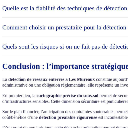
plans fournis par les concessionnaires suite à une DT (Déclaration de
Quelle est la fiabilité des techniques de détecti
dans l’emprise de réseaux sensibles en zone urbaine, ce qui concerne 
recommandée pour sécuriser tout projet et éviter les surcoûts liés à 
La fiabilité des techniques modernes de détection de réseaux enter
sont utilisées. Le géoradar couplé à la détection électromagnétique pe
Comment choisir un prestataire pour la détection
(>3m), superposés ou dans des sols particulièrement défavorables (arg
qualité des équipements. Pour maximiser la précision, les professionne
Pour choisir un prestataire qualifié en détection de réseaux enterrés
(norme S70-003). Privilégiez les entreprises disposant d’équipemen
Quels sont les risques si on ne fait pas de détec
références de projets similaires et vérifiez les avis clients. Compar
bon prestataire doit pouvoir justifier sa méthodologie et expliquer clai
L’absence de détection de réseaux enterrés avant travaux aux Mureaux
de canalisation), interruptions de services affectant les riverains e
Conclusion : l’importance stratégiqu
pénale engagée en cas d’accident, surcoûts considérables liés aux répa
invalidation des assurances en cas de non-respect des obligations ré
La
détection de réseaux enterrés à Les Mureaux
constitue aujourd’
administrative ou une obligation réglementaire, elle représente un inve
En premier lieu, la
cartographie précise du sous-sol
permet de sécuri
d’infrastructures sensibles. Cette dimension sécuritaire est particul
Sur le plan financier, l’anticipation des contraintes souterraines perme
coût/bénéfice d’une
détection préalable rigoureuse
est incontestable
D’un point de vue juridique, cette démarche préventive permet de respec