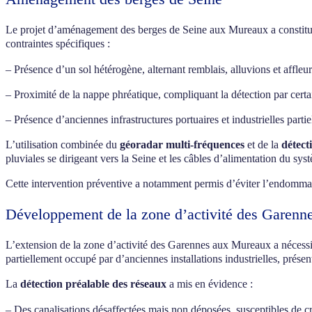
Le projet d’aménagement des berges de Seine aux Mureaux a constitué
contraintes spécifiques :
– Présence d’un sol hétérogène, alternant remblais, alluvions et affle
– Proximité de la nappe phréatique, compliquant la détection par cert
– Présence d’anciennes infrastructures portuaires et industrielles part
L’utilisation combinée du
géoradar multi-fréquences
et de la
détect
pluviales se dirigeant vers la Seine et les câbles d’alimentation du sys
Cette intervention préventive a notamment permis d’éviter l’endommagem
Développement de la zone d’activité des Garenn
L’extension de la zone d’activité des Garennes aux Mureaux a nécess
partiellement occupé par d’anciennes installations industrielles, prés
La
détection préalable des réseaux
a mis en évidence :
– Des canalisations désaffectées mais non déposées, susceptibles de cr