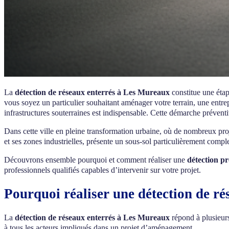
La
détection de réseaux enterrés à Les Mureaux
constitue une éta
vous soyez un particulier souhaitant aménager votre terrain, une entre
infrastructures souterraines est indispensable. Cette démarche préventi
Dans cette ville en pleine transformation urbaine, où de nombreux pro
et ses zones industrielles, présente un sous-sol particulièrement compl
Découvrons ensemble pourquoi et comment réaliser une
détection pr
professionnels qualifiés capables d’intervenir sur votre projet.
Pourquoi réaliser une détection de r
La
détection de réseaux enterrés à Les Mureaux
répond à plusieurs
à tous les acteurs impliqués dans un projet d’aménagement.