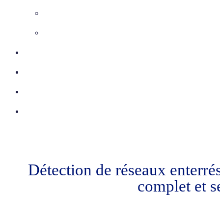
Inspection télévisée
Etudes VRD
Certifications
Réalisations
Actu
Contact
Détection de réseaux enterré
complet et s