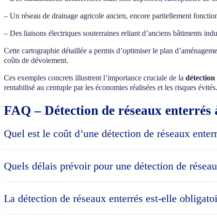
– Un réseau de drainage agricole ancien, encore partiellement fonctio
– Des liaisons électriques souterraines reliant d’anciens bâtiments indu
Cette cartographie détaillée a permis d’optimiser le plan d’aménagement 
coûts de dévoiement.
Ces exemples concrets illustrent l’importance cruciale de la
détection
rentabilisé au centuple par les économies réalisées et les risques évités
FAQ – Détection de réseaux enterrés
Quel est le coût d’une détection de réseaux ente
Le coût d’une détection de réseaux enterrés aux Mureaux varie selon 
terrain standard en zone urbaine, comptez entre 800€ et 2500€ HT. L
Quels délais prévoir pour une détection de résea
l’intervention terrain, le géoréférencement et la livraison des plans
Les délais pour réaliser une détection complète de réseaux enterrés 
intervention terrain de 1 à 3 jours selon la superficie, et production
La détection de réseaux enterrés est-elle obligat
interventions prioritaires peuvent être organisées sous 48-72h, notam
La détection de réseaux enterrés n’est pas systématiquement obligatoi