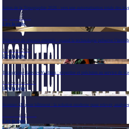
Salon de la Topographie 2026 : vers une automatisation totale des lev
29 janvier 2026
Lire la suite
Détection de réseaux enterrés : quand la technologie préserve l’invisib
14 janvier 2026
Lire la suite
Topographe dans les Yvelines : expertise et précision au service de vos
17 décembre 2025
Lire la suite
Scanner 3D pour bâtiment : la solution moderne pour relever, analyser
24 novembre 2025
Lire la suite