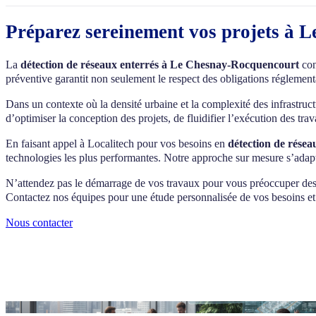
La fiabilité de nos détections de réseaux enterrés à Le Chesnay-Rocq
vous livrons dans le format de votre choix, accompagnés d’un rappor
plusieurs facteurs : l’utilisation combinée de plusieurs technologies 
Préparez sereinement vos projets à L
influencer la précision, comme la densité des réseaux, la présence d
recommander des sondages ponctuels pour confirmer nos détections. 
méthodes de travail en conséquence.
La
détection de réseaux enterrés à Le Chesnay-Rocquencourt
con
préventive garantit non seulement le respect des obligations réglement
Dans un contexte où la densité urbaine et la complexité des infrastruct
d’optimiser la conception des projets, de fluidifier l’exécution des tra
En faisant appel à Localitech pour vos besoins en
détection de résea
technologies les plus performantes. Notre approche sur mesure s’adapte
N’attendez pas le démarrage de vos travaux pour vous préoccuper des ré
Contactez nos équipes pour une étude personnalisée de vos besoins e
Nous contacter