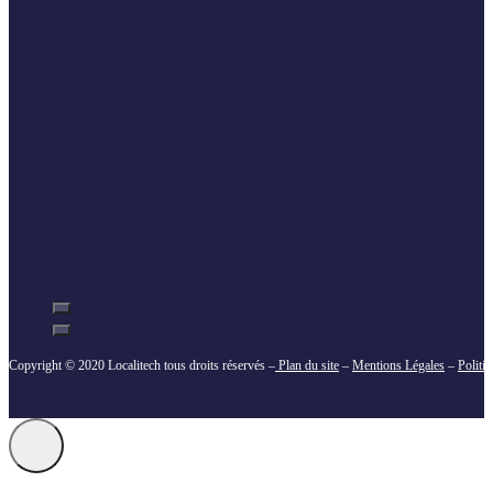
Copyright © 2020 Localitech tous droits réservés –
Plan du site
–
Mentions Légales
–
Politi