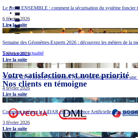
Le projet ENSEMBLE : comment la sécurisation du système foncier tr
6 février 2026
Lire la suite
Semaine des Géomètres-Experts 2026 : découvrez les métiers de la me
Toutes notre actualité
5 février 2026
Lire la suite
Votre satisfaction est notre priorité
Scanner 3D vs Relevé Traditionnel : quelle méthode choisir pour une 
Nos clients en témoigne
4 février 2026
Lire la suite
Comment intégrer le LiDAR et l’Intelligence Artificielle dans vos pr
3 février 2026
Lire la suite