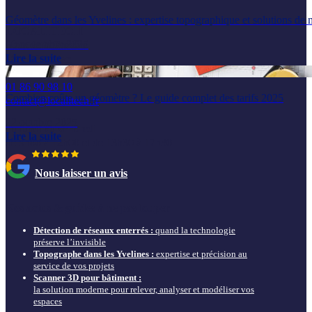
Géomètre dans les Yvelines : expertise topographique et solutions de 
LOCALITECH
20 novembre 2025
6 rue de la Prévôté
Lire la suite
78550 Houdan
01 86 90 98 10
Combien coûte un géomètre ? Le guide complet des tarifs 2025
contact@localitech.fr
22 octobre 2025
du lundi au vendredi
Lire la suite
de 9h00 à 12h00 et de 13h30 à 17h30
Nous laisser un avis
Nos actus & guides à ne pas louper
Détection de réseaux enterrés :
quand la technologie
préserve l’invisible
Topographe dans les Yvelines :
expertise et précision au
service de vos projets
Scanner 3D pour bâtiment :
la solution moderne pour relever, analyser et modéliser vos
espaces