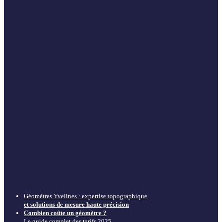
Géomètres Yvelines : expertise topographique
et solutions de mesure haute précision
Combien coûte un géomètre ?
Le guide complet des tarifs 2025