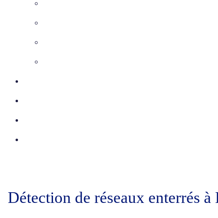
Maîtrise d’Oeuvre
Inspection télévisée
Etudes VRD
Marquage-Piquetage
Certifications
Réalisations
Actu
Contact
Détection de réseaux enterrés 