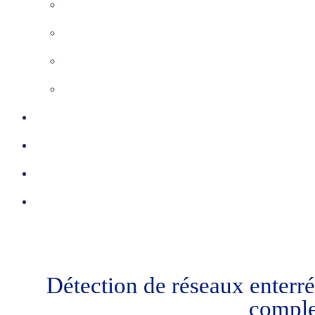
Maîtrise d’Oeuvre
Inspection télévisée
Etudes VRD
Marquage-Piquetage
Certifications
Réalisations
Actu
Contact
Détection de réseaux enterr
comple