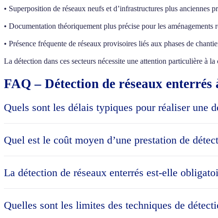
• Superposition de réseaux neufs et d’infrastructures plus anciennes p
• Documentation théoriquement plus précise pour les aménagements ré
• Présence fréquente de réseaux provisoires liés aux phases de chantie
La détection dans ces secteurs nécessite une attention particulière à 
FAQ – Détection de réseaux enterrés
Quels sont les délais typiques pour réaliser une 
Les délais pour une détection de réseaux enterrés à Guyancourt varie
demande et l’intervention terrain, puis 3 à 5 jours supplémentaires p
Quel est le coût moyen d’une prestation de détec
les délais peuvent s’étendre à 2-3 semaines. Il est recommandé d’ant
Le coût d’une détection de réseaux enterrés à Guyancourt dépend prin
tarifs débutent généralement autour de 800-1200€ HT. Pour des zone
La détection de réseaux enterrés est-elle obligato
sur les zones d’activités ou les grands chantiers d’infrastructures fon
sécuritaires liés à l’absence de détection préalable.
La détection de réseaux enterrés n’est pas systématiquement obligato
réglementation anti-endommagement, des investigations complémentaire
Quelles sont les limites des techniques de détect
cm) dans une zone où des travaux sont prévus. Cette obligation inco
DT-DICT, même pour les particuliers. À Guyancourt, où le sous-sol es