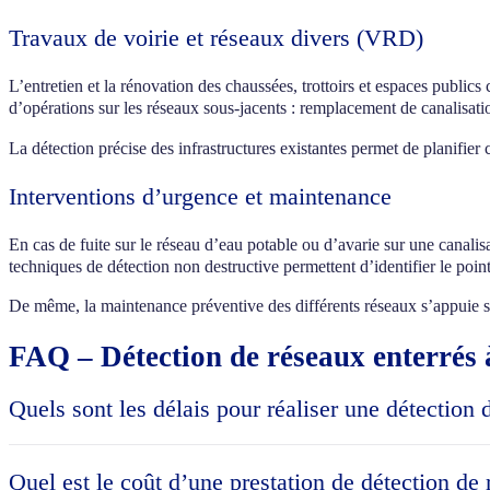
Travaux de voirie et réseaux divers (VRD)
L’entretien et la rénovation des chaussées, trottoirs et espaces public
d’opérations sur les réseaux sous-jacents : remplacement de canalisati
La détection précise des infrastructures existantes permet de planifier 
Interventions d’urgence et maintenance
En cas de fuite sur le réseau d’eau potable ou d’avarie sur une canali
techniques de détection non destructive permettent d’identifier le point
De même, la maintenance préventive des différents réseaux s’appuie sur 
FAQ – Détection de réseaux enterrés 
Quels sont les délais pour réaliser une détection
Les délais pour réaliser une détection de réseaux enterrés à Fontenay
disponibilité des équipes. En général, pour une intervention standard
Quel est le coût d’une prestation de détection de
nécessiter quelques jours supplémentaires. En cas d’urgence, certains