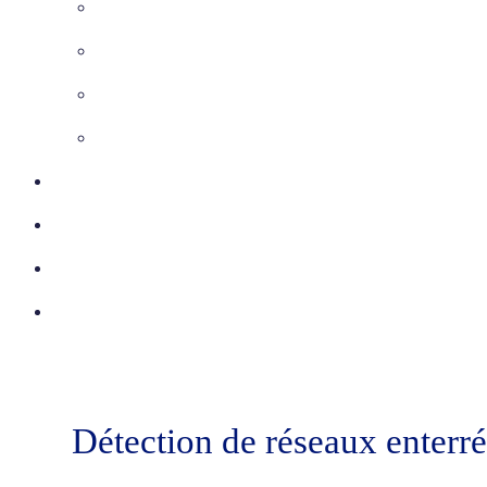
Maîtrise d’Oeuvre
Inspection télévisée
Etudes VRD
Marquage-Piquetage
Certifications
Réalisations
Actu
Contact
Détection de réseaux enterr