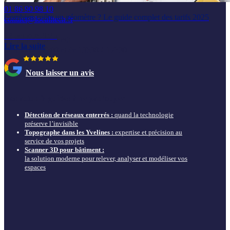
01 86 90 98 10
Combien coûte un géomètre ? Le guide complet des tarifs 2025
contact@localitech.fr
22 octobre 2025
du lundi au vendredi
Lire la suite
de 9h00 à 12h00 et de 13h30 à 17h30
Nous laisser un avis
Nos actus & guides à ne pas louper
Détection de réseaux enterrés :
quand la technologie
préserve l’invisible
Topographe dans les Yvelines :
expertise et précision au
service de vos projets
Scanner 3D pour bâtiment :
la solution moderne pour relever, analyser et modéliser vos
espaces