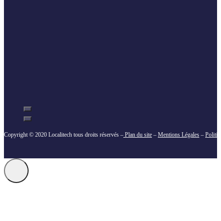
Copyright © 2020 Localitech tous droits réservés –
Plan du site
–
Mentions Légales
–
Politi