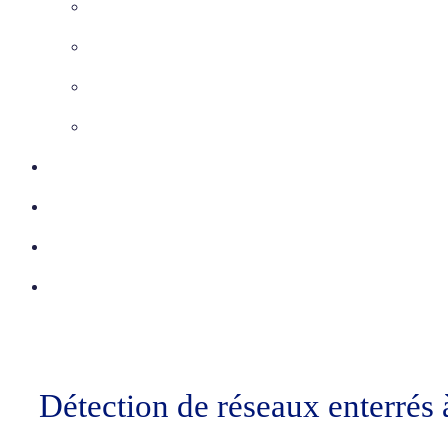
Maîtrise d’Oeuvre
Inspection télévisée
Etudes VRD
Marquage-Piquetage
Certifications
Réalisations
Actu
Contact
Détection de réseaux enterrés