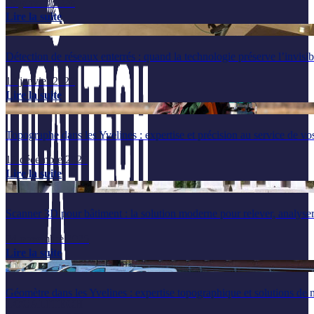
29 janvier 2026
Lire la suite
Détection de réseaux enterrés : quand la technologie préserve l’invisib
14 janvier 2026
Lire la suite
Topographe dans les Yvelines : expertise et précision au service de vos
17 décembre 2025
Lire la suite
Scanner 3D pour bâtiment : la solution moderne pour relever, analyser
24 novembre 2025
Lire la suite
Géomètre dans les Yvelines : expertise topographique et solutions de 
LOCALITECH