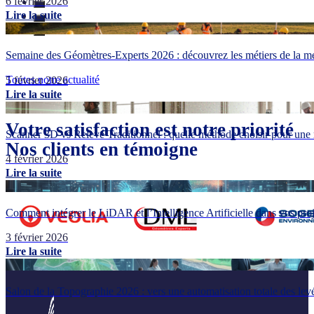
6 février 2026
Lire la suite
Semaine des Géomètres-Experts 2026 : découvrez les métiers de la me
Toutes notre actualité
5 février 2026
Lire la suite
Votre satisfaction est notre priorité
Scanner 3D vs Relevé Traditionnel : quelle méthode choisir pour une 
Nos clients en témoigne
4 février 2026
Lire la suite
Comment intégrer le LiDAR et l’Intelligence Artificielle dans vos pr
3 février 2026
Lire la suite
Salon de la Topographie 2026 : vers une automatisation totale des lev