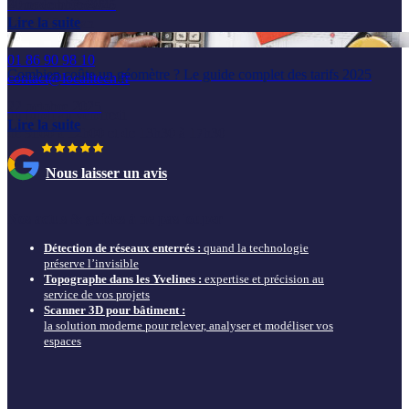
20 novembre 2025
6 rue de la Prévôté
Lire la suite
78550 Houdan
01 86 90 98 10
Combien coûte un géomètre ? Le guide complet des tarifs 2025
contact@localitech.fr
22 octobre 2025
du lundi au vendredi
Lire la suite
de 9h00 à 12h00 et de 13h30 à 17h30
Nous laisser un avis
Nos actus & guides à ne pas louper
Détection de réseaux enterrés :
quand la technologie
préserve l’invisible
Topographe dans les Yvelines :
expertise et précision au
service de vos projets
Scanner 3D pour bâtiment :
la solution moderne pour relever, analyser et modéliser vos
espaces