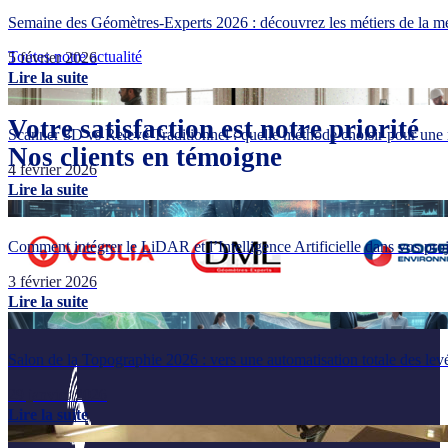
Semaine des Géomètres-Experts 2026 : découvrez les métiers de la me
Toutes notre actualité
5 février 2026
Lire la suite
Votre satisfaction est notre priorité
Scanner 3D vs Relevé Traditionnel : quelle méthode choisir pour une 
Nos clients en témoigne
4 février 2026
Lire la suite
Comment intégrer le LiDAR et l’Intelligence Artificielle dans vos pr
3 février 2026
Lire la suite
Salon de la Topographie 2026 : vers une automatisation totale des lev
29 janvier 2026
Lire la suite