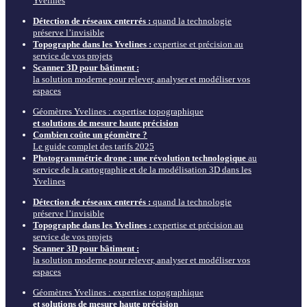
Yvelines
Détection de réseaux enterrés :
quand la technologie
préserve l’invisible
Topographe dans les Yvelines :
expertise et précision au
service de vos projets
Scanner 3D pour bâtiment :
la solution moderne pour relever, analyser et modéliser vos
espaces
Géomètres Yvelines : expertise topographique
et solutions de mesure haute précision
Combien coûte un géomètre ?
Le guide complet des tarifs 2025
Photogrammétrie drone : une révolution technologique
au
service de la cartographie et de la modélisation 3D dans les
Yvelines
Détection de réseaux enterrés :
quand la technologie
préserve l’invisible
Topographe dans les Yvelines :
expertise et précision au
service de vos projets
Scanner 3D pour bâtiment :
la solution moderne pour relever, analyser et modéliser vos
espaces
Géomètres Yvelines : expertise topographique
et solutions de mesure haute précision