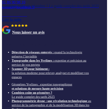
01 86 90 98 10
Combien coûte un géomètre ? Le guide complet des tarifs 2025
contact@localitech.fr
22 octobre 2025
du lundi au vendredi
Lire la suite
de 9h00 à 12h00 et de 13h30 à 17h30
Nous laisser un avis
Nos actus & guides à ne pas louper
Détection de réseaux enterrés :
quand la technologie
préserve l’invisible
Topographe dans les Yvelines :
expertise et précision au
service de vos projets
Scanner 3D pour bâtiment :
la solution moderne pour relever, analyser et modéliser vos
espaces
Géomètres Yvelines : expertise topographique
et solutions de mesure haute précision
Combien coûte un géomètre ?
Le guide complet des tarifs 2025
Photogrammétrie drone : une révolution technologique
au
service de la cartographie et de la modélisation 3D dans les