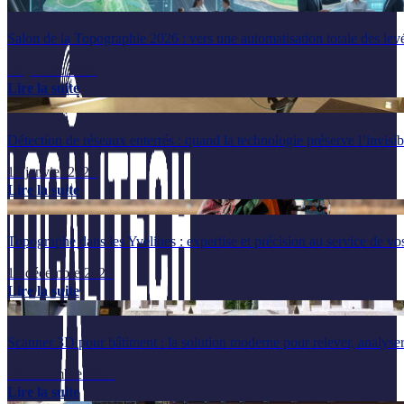
Salon de la Topographie 2026 : vers une automatisation totale des lev
29 janvier 2026
Lire la suite
Détection de réseaux enterrés : quand la technologie préserve l’invisib
14 janvier 2026
Lire la suite
Topographe dans les Yvelines : expertise et précision au service de vos
17 décembre 2025
Lire la suite
Scanner 3D pour bâtiment : la solution moderne pour relever, analyser
24 novembre 2025
Lire la suite