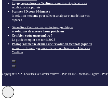
Topographe dans les Yvelines :
expertise et précision au
service de vos projets
Scanner 3D pour bâtiment :
la solution moderne pour relever, analyser et modéliser vos
espaces
Géomètres Yvelines : expertise topographique
et solutions de mesure haute précision
Combien coûte un géomètre ?
Le guide complet des tarifs 2025
Photogrammétrie drone : une révolution technologique
au
service de la cartographie et de la modélisation 3D dans les
Yvelines
Copyright © 2020 Localitech tous droits réservés –
Plan du site
–
Mentions Légales
–
Politi