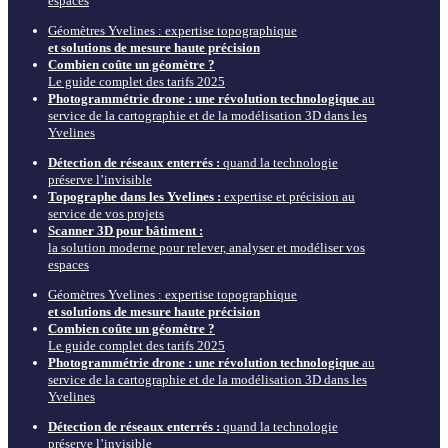
espaces
Géomètres Yvelines : expertise topographique
et solutions de mesure haute précision
Combien coûte un géomètre ?
Le guide complet des tarifs 2025
Photogrammétrie drone : une révolution technologique
au
service de la cartographie et de la modélisation 3D dans les
Yvelines
Détection de réseaux enterrés :
quand la technologie
préserve l’invisible
Topographe dans les Yvelines :
expertise et précision au
service de vos projets
Scanner 3D pour bâtiment :
la solution moderne pour relever, analyser et modéliser vos
espaces
Géomètres Yvelines : expertise topographique
et solutions de mesure haute précision
Combien coûte un géomètre ?
Le guide complet des tarifs 2025
Photogrammétrie drone : une révolution technologique
au
service de la cartographie et de la modélisation 3D dans les
Yvelines
Détection de réseaux enterrés :
quand la technologie
préserve l’invisible