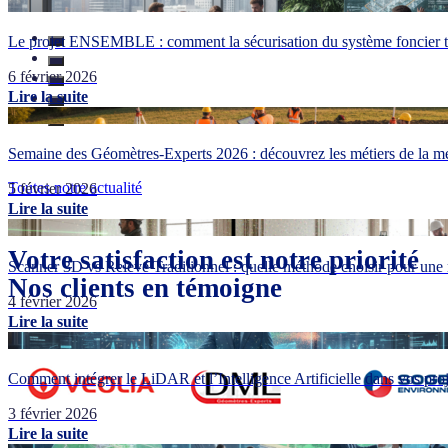
Le projet ENSEMBLE : comment la sécurisation du système foncier tr
6 février 2026
Lire la suite
Semaine des Géomètres-Experts 2026 : découvrez les métiers de la me
Toutes notre actualité
5 février 2026
Lire la suite
Votre satisfaction est notre priorité
Scanner 3D vs Relevé Traditionnel : quelle méthode choisir pour une 
Nos clients en témoigne
4 février 2026
Lire la suite
Comment intégrer le LiDAR et l’Intelligence Artificielle dans vos pr
3 février 2026
Lire la suite