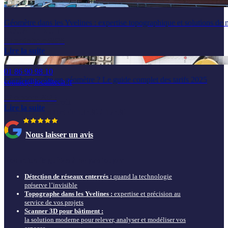
Géomètre dans les Yvelines : expertise topographique et solutions de 
LOCALITECH
20 novembre 2025
6 rue de la Prévôté
Lire la suite
78550 Houdan
01 86 90 98 10
Combien coûte un géomètre ? Le guide complet des tarifs 2025
contact@localitech.fr
22 octobre 2025
du lundi au vendredi
Lire la suite
de 9h00 à 12h00 et de 13h30 à 17h30
Nous laisser un avis
Nos actus & guides à ne pas louper
Détection de réseaux enterrés :
quand la technologie
préserve l’invisible
Topographe dans les Yvelines :
expertise et précision au
service de vos projets
Scanner 3D pour bâtiment :
la solution moderne pour relever, analyser et modéliser vos