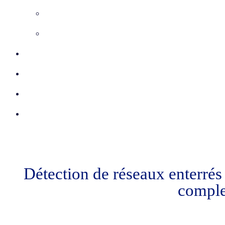
Inspection télévisée
Etudes VRD
Certifications
Réalisations
Actu
Contact
Détection de réseaux enterrés
comple