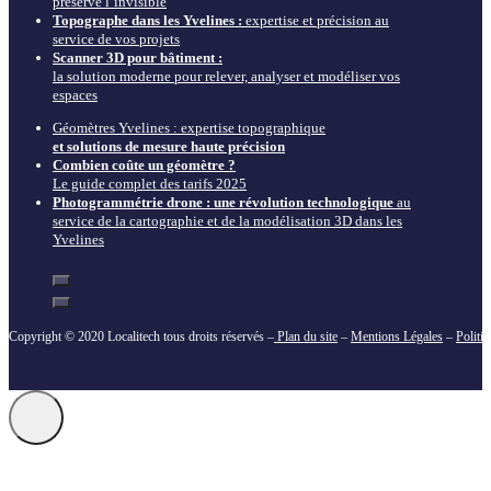
préserve l’invisible
Topographe dans les Yvelines :
expertise et précision au
service de vos projets
Scanner 3D pour bâtiment :
la solution moderne pour relever, analyser et modéliser vos
espaces
Géomètres Yvelines : expertise topographique
et solutions de mesure haute précision
Combien coûte un géomètre ?
Le guide complet des tarifs 2025
Photogrammétrie drone : une révolution technologique
au
service de la cartographie et de la modélisation 3D dans les
Yvelines
Copyright © 2020 Localitech tous droits réservés –
Plan du site
–
Mentions Légales
–
Politi