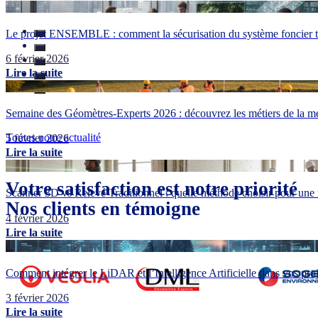
Le projet ENSEMBLE : comment la sécurisation du système foncier tr
6 février 2026
Lire la suite
Semaine des Géomètres-Experts 2026 : découvrez les métiers de la me
Toutes notre actualité
5 février 2026
Lire la suite
Votre satisfaction est notre priorité
Scanner 3D vs Relevé Traditionnel : quelle méthode choisir pour une 
Nos clients en témoigne
4 février 2026
Lire la suite
Comment intégrer le LiDAR et l’Intelligence Artificielle dans vos pr
3 février 2026
Lire la suite