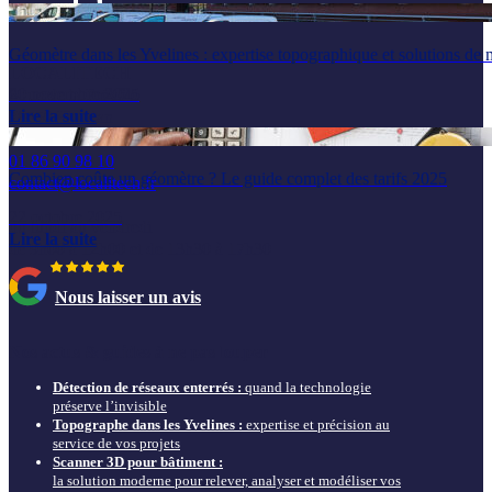
Géomètre dans les Yvelines : expertise topographique et solutions de 
LOCALITECH
20 novembre 2025
6 rue de la Prévôté
Lire la suite
78550 Houdan
01 86 90 98 10
Combien coûte un géomètre ? Le guide complet des tarifs 2025
contact@localitech.fr
22 octobre 2025
du lundi au vendredi
Lire la suite
de 9h00 à 12h00 et de 13h30 à 17h30
Nous laisser un avis
Nos actus & guides à ne pas louper
Détection de réseaux enterrés :
quand la technologie
préserve l’invisible
Topographe dans les Yvelines :
expertise et précision au
service de vos projets
Scanner 3D pour bâtiment :
la solution moderne pour relever, analyser et modéliser vos