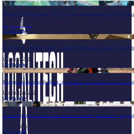
Salon de la Topographie 2026 : vers une automatisation totale des lev
29 janvier 2026
Lire la suite
Détection de réseaux enterrés : quand la technologie préserve l’invisib
14 janvier 2026
Lire la suite
Topographe dans les Yvelines : expertise et précision au service de vos
17 décembre 2025
Lire la suite
Scanner 3D pour bâtiment : la solution moderne pour relever, analyser
24 novembre 2025
Lire la suite