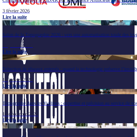
Comment intégrer le LiDAR et l’Intelligence Artificielle dans vos pr
3 février 2026
Lire la suite
Salon de la Topographie 2026 : vers une automatisation totale des lev
29 janvier 2026
Lire la suite
Détection de réseaux enterrés : quand la technologie préserve l’invisib
14 janvier 2026
Lire la suite
Topographe dans les Yvelines : expertise et précision au service de vos
17 décembre 2025
Lire la suite