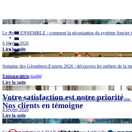
Le projet ENSEMBLE : comment la sécurisation du système foncier tr
6 février 2026
Lire la suite
Semaine des Géomètres-Experts 2026 : découvrez les métiers de la me
Toutes notre actualité
5 février 2026
Lire la suite
Votre satisfaction est notre priorité
Scanner 3D vs Relevé Traditionnel : quelle méthode choisir pour une 
Nos clients en témoigne
4 février 2026
Lire la suite