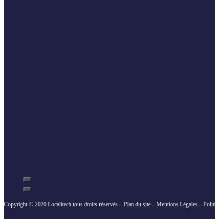
Copyright © 2020 Localitech tous droits réservés –
Plan du site
–
Mentions Légales
–
Politi