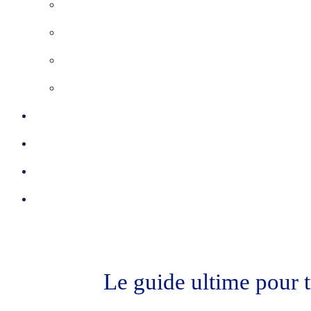
Maîtrise d’Oeuvre
Inspection télévisée
Etudes VRD
Marquage-Piquetage
Certifications
Réalisations
Actu
Contact
Le guide ultime pour 